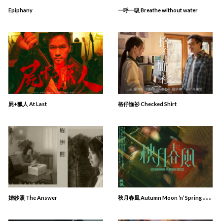
Epiphany
一呼一吸 Breathe without water
屍+獵人 At Last
格仔恤衫 Checked Shirt
秋
⽉春風 Autumn Moon ‘n’ Spring Breeze
婚紗照 The Answer