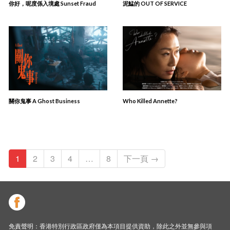
你好，呢度係入境處 Sunset Fraud
泥鯭的 OUT OF SERVICE
關你⿁事 A Ghost Business
Who Killed Annette?
1
2
3
4
…
8
下一頁 →
免責聲明：香港特別行政區政府僅為本項目提供資助，除此之外並無參與項