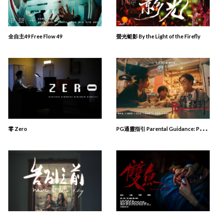
全自主49 Free Flow 49
螢光蜓影 By the Light of the Firefly
P
G通靈指引 Parental Guidance: Psychic, Ghost
零 Zero