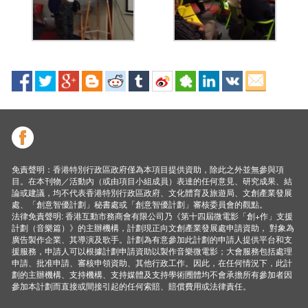
免責聲明：香港特別行政區政府僅為本項目提供資助，除此之外並無參與項
目。在本刊物／活動內（或由項目小組成員）表達的任何意見、研究成果、結
論或建議，均不代表香港特別行政區政府、文化體育及旅遊局、文創產業發展
處、「創意智優計劃」秘書處或「創意智優計劃」審核委員會的觀點。
法律免責聲明: 香港互動市務商會有限公司乃《第十四屆微電影「創+作」支援
計劃（音樂篇）》的主辦機構，計劃現正向文創產業發展處申請資助， 對象為
廣告製作企業、其導演及歌手。計劃為有意參加此計劃的申請人提供平台和支
援服務，申請人可以根據計劃申請資助以製作音樂微電影；大會服務包括處理
申請、批准申請、審核申領資助、其他行政工作。因此，在任何情況下，此計
劃的主辦機構、支持機構、支持媒體及支持學術圑體均不會承擔所有參加者因
參加本計劃而直接或間接引起的任何索賠、賠償費用或法律責任。