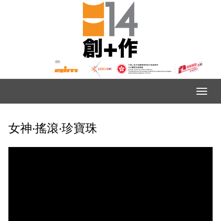
女神‧搖滾‧珍寶珠