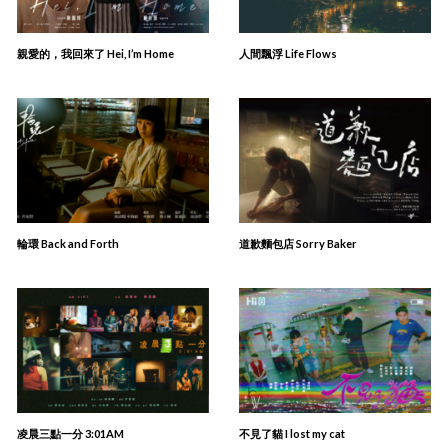
親愛的，我回來了 Hei, I’m Home
人間飄浮 Life Flows
輪環 Back and Forth
道歉麵包店 Sorry Baker
凌晨三點一分 3:01AM
不見了貓 I lost my cat