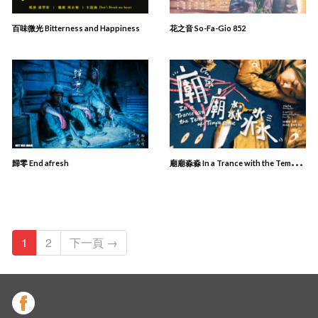
百味微光 Bitterness and Happiness
花之音 So-Fa-Gio 852
廟
廟淼淼 In a Trance with the Tempo of Temple Street
歸零 End afresh
1
2
下一頁 →