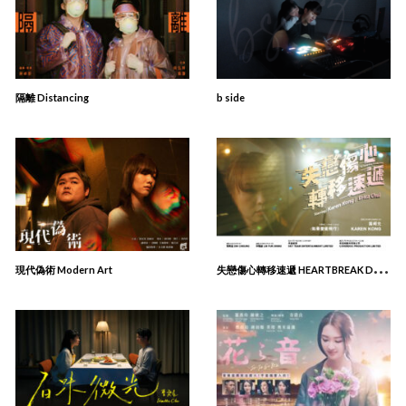
隔離 Distancing
b side
失
戀傷⼼轉移速遞 HEARTBREAK DIVERSION SERVICE
現代偽術 Modern Art