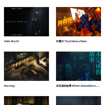
Hello World
外賣仔 The Delivery Rider
未
完成的故事 What’s Remembered, Lives
Morning