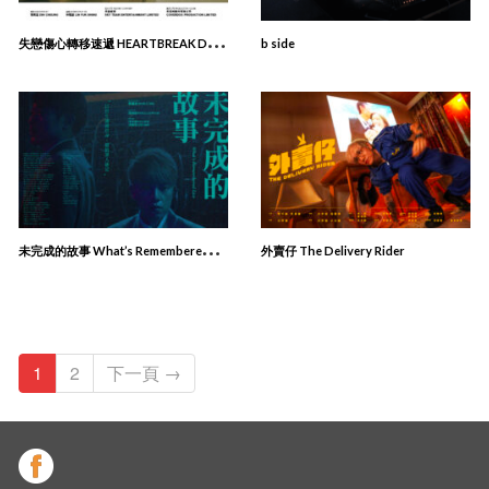
失
戀傷⼼轉移速遞 HEARTBREAK DIVERSION SERVICE
b side
未
完成的故事 What’s Remembered, Lives
外賣仔 The Delivery Rider
1
2
下一頁 →