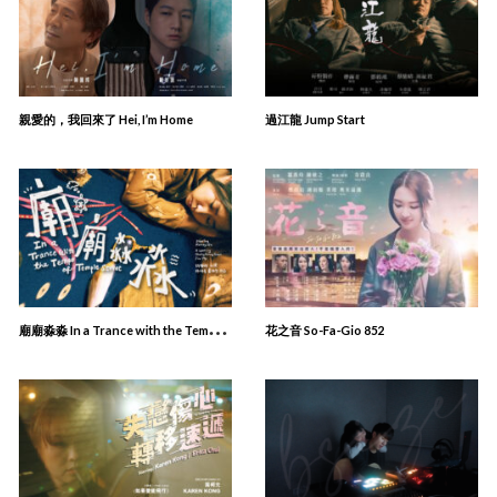
親愛的，我回來了 Hei, I’m Home
過江龍 Jump Start
廟
廟淼淼 In a Trance with the Tempo of Temple Street
花之音 So-Fa-Gio 852