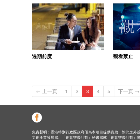
過期前度
觀看禁止
← 上一頁
1
2
3
4
5
下一頁 →
免責聲明：香港特別行政區政府僅為本項目提供資助，除此之外
文創產業發展處、「創意智優計劃」秘書處或「創意智優計劃」