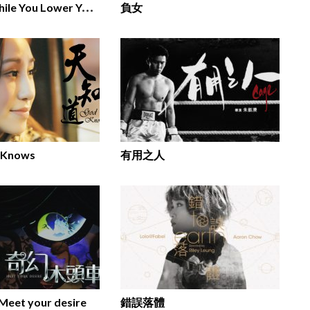
誓
不低頭 While You Lower Your Head
負女
Knows
有用之人
et your desire
錯誤落體