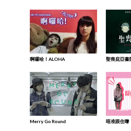
啊囉哈！ALOHA
聖喪庇亞書
Merry Go Round
唔准跟住嚟