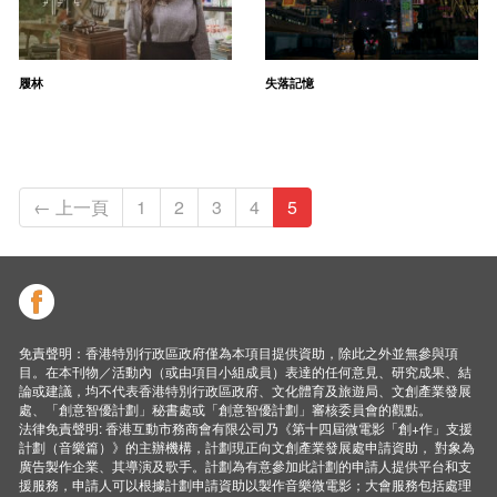
履林
失落記憶
← 上一頁
1
2
3
4
5
免責聲明：香港特別行政區政府僅為本項目提供資助，除此之外並無參與項
目。在本刊物／活動內（或由項目小組成員）表達的任何意見、研究成果、結
論或建議，均不代表香港特別行政區政府、文化體育及旅遊局、文創產業發展
處、「創意智優計劃」秘書處或「創意智優計劃」審核委員會的觀點。
法律免責聲明: 香港互動市務商會有限公司乃《第十四屆微電影「創+作」支援
計劃（音樂篇）》的主辦機構，計劃現正向文創產業發展處申請資助， 對象為
廣告製作企業、其導演及歌手。計劃為有意參加此計劃的申請人提供平台和支
援服務，申請人可以根據計劃申請資助以製作音樂微電影；大會服務包括處理