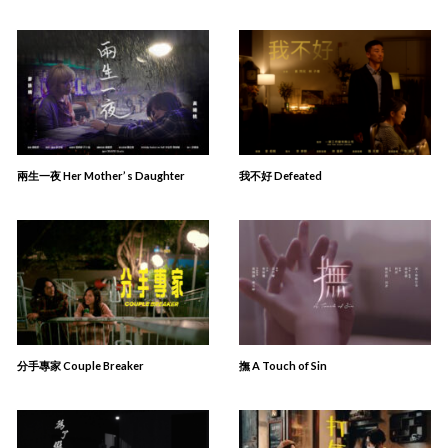
兩生一夜 Her Mother’ s Daughter
我不好 Defeated
分手專家 Couple Breaker
撫 A Touch of Sin