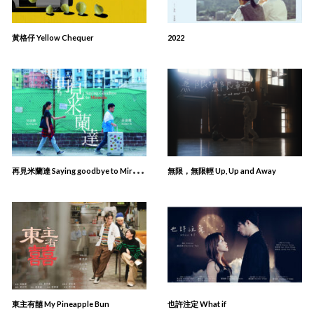
黃格仔 Yellow Chequer
2022
再
見米蘭達 Saying goodbye to Miranda
無限，無限輕 Up, Up and Away
東主有囍 My Pineapple Bun
也許注定 What if