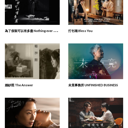
為
了假裝可以有多盡 Nothing ever happen
打乞嗤 Bless You
婚紗照 The Answer
未竟事務所 UNFINISHED BUSINESS