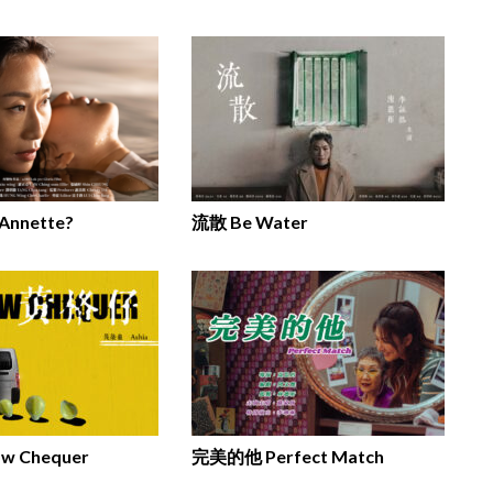
 Annette?
流散 Be Water
w Chequer
完美的他 Perfect Match