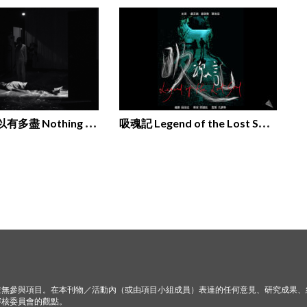
為
了假裝可以有多盡 Nothing ever happen
吸
魂記 Legend of the Lost Souls
並無參與項目。在本刊物／活動內（或由項目小組成員）表達的任何意見、研究成果、
審核委員會的觀點。