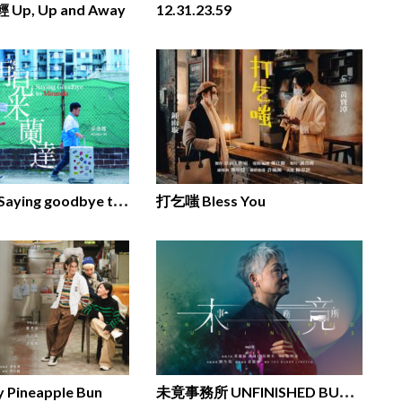
p, Up and Away
12.31.23.59
再
見米蘭達 Saying goodbye to Miranda
打乞嗤 Bless You
未
竟事務所 UNFINISHED BUSINESS
ineapple Bun