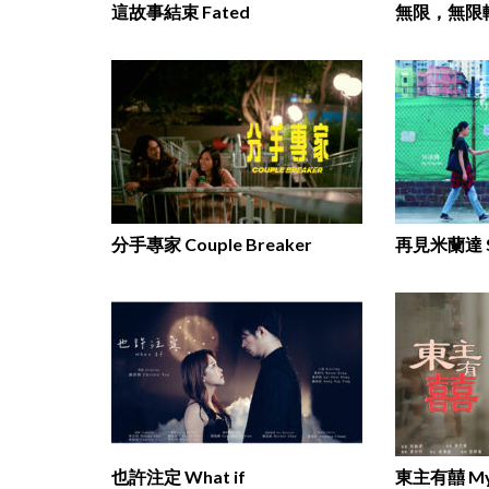
這故事結束 Fated
無限，無限輕 U
分手專家 Couple Breaker
也許注定 What if
東主有囍 My P