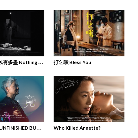
為
了假裝可以有多盡 Nothing ever happen
打乞嗤 Bless You
未
竟事務所 UNFINISHED BUSINESS
Who Killed Annette?