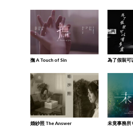
撫 A Touch of Sin
婚紗照 The Answer