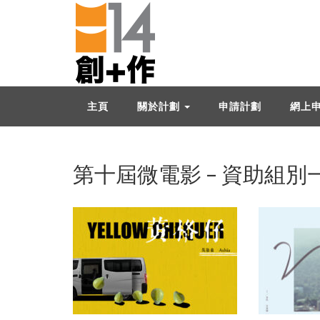
主頁
關於計劃
申請計劃
網上
第十屆微電影 – 資助組