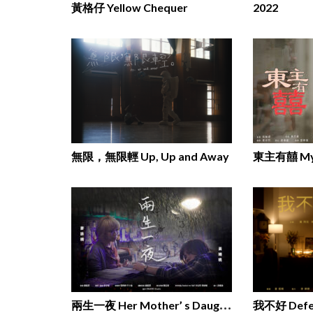
黃格仔 Yellow Chequer
2022
無限，無限輕 Up, Up and Away
東主有囍 My P
兩
生一夜 Her Mother’ s Daughter
我不好 Defe