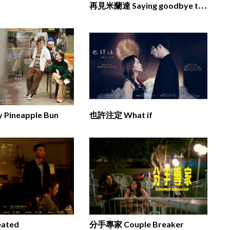
再
見米蘭達 Saying goodbye to Miranda
ineapple Bun
也許注定 What if
ated
分手專家 Couple Breaker